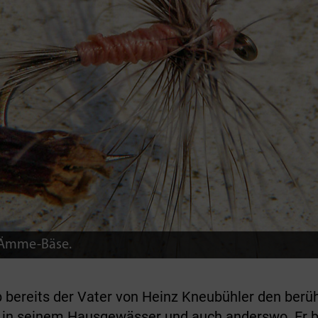
: Ämme-Bäse.
, ob bereits der Vater von Heinz Kneubühler den b
it in seinem Hausgewässer und auch anderswo. Er b