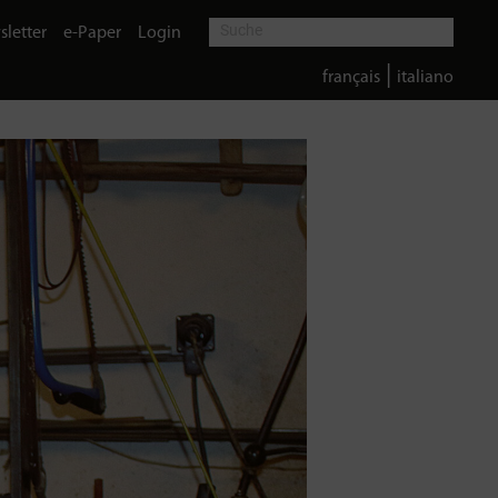
letter
e-Paper
Login
|
français
italiano