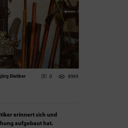
örg Dietiker
0
8969
iker erinnert sich und
iehung aufgebaut hat.