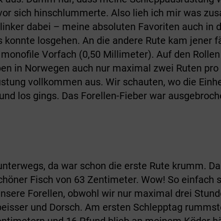
 vor sich hinschlummerte. Also lieh ich mir was 
inker dabei – meine absoluten Favoriten auch in 
s konnte losgehen. An die andere Rute kam jener 
 monofile Vorfach (0,50 Millimeter). Auf den Rolle
n in Norwegen auch nur maximal zwei Ruten pro B
üstung vollkommen aus. Wir schauten, wo die Ein
und los gings. Das Forellen-Fieber war ausgebroch
unterwegs, da war schon die erste Rute krumm. Da
schöner Fisch von 63 Zentimeter. Wow! So einfach s
unsere Forellen, obwohl wir nur maximal drei Stund
inbeisser und Dorsch. Am ersten Schlepptag rummste
 Zentimetern und 16 Pfund blieb an meinem Köder h