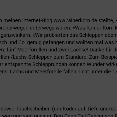
in meinen Internet-Blog www.rainerkorn.de stellte,
 Nordnorwegen unterwegs waren. «Was Rainer Korn k
genzwinkern. «Wir probierten das Schleppen ebenfal
rsch und Co. genug gefangen und wollten mal was 
n: fünf Meerforellen und zwei Lachse! Danke für de
len-/Lachs-Schleppen zum Standard. Zum Beispiel
paar entspannte Schlepprunden können Wunder wirk
ns: Lachs und Meerforelle fallen nicht unter die 15
 sowie Tauchscheiben (um Köder auf Tiefe und/ode
eg und sind günstig. Den Deep Tail Dancer von Ra