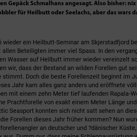
hen Gepäck Schmalhans angesagt. Also bisher: nix 
bbler für Heilbutt oder Seelachs, aber das wars 
i wieder ein Heilbutt-Seminar am Skjerstadfjord b
 allen Beteiligten immer viel Spass. In den verga
en Wasser auf Heilbutt immer wieder vereinzelt s
 wir, dass der Bestand an wilden Forellen gut sei
e stimmt. Doch die beste Forellenzeit beginnt im 
ses Jahr kam alles ganz anders und eröffnete völl
n mit einem zehn Meter tief laufenden Rapala-Wo
ne Prachtforelle von exakt einem Meter Länge und 
tic Seasport konnten sich nicht satt sehen an die
die Forellen dieses Jahr früher kommen? Nun wurde
forellenangler an deutscher und ?dänischer Küste,
ex aus. Dumm nur, dass meine Schleppausrüstung 