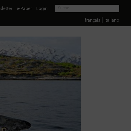
letter
e-Paper
Login
|
français
italiano