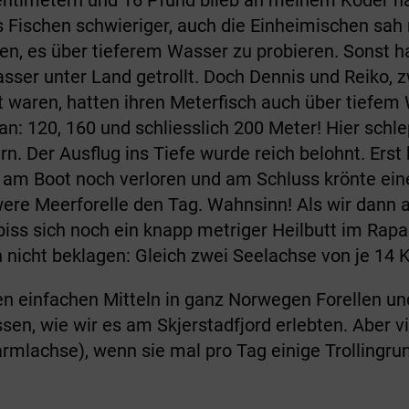
s Fischen schwieriger, auch die Einheimischen sah
en, es über tieferem Wasser zu probieren. Sonst ha
sser unter Land getrollt. Doch Dennis und Reiko, 
t waren, hatten ihren Meterfisch auch über tiefem
an: 120, 160 und schliesslich 200 Meter! Hier schlep
. Der Ausflug ins Tiefe wurde reich belohnt. Erst 
g am Boot noch verloren und am Schluss krönte ein
were Meerforelle den Tag. Wahnsinn! Als wir dann 
rbiss sich noch ein knapp metriger Heilbutt im Rap
 nicht beklagen: Gleich zwei Seelachse von je 14 K
esen einfachen Mitteln in ganz Norwegen Forellen un
sen, wie wir es am Skjerstadfjord erlebten. Aber v
rmlachse), wenn sie mal pro Tag einige Trollingru