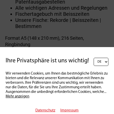
Patentausgabestellen
Alle wichtigen Adressen und Regelungen
Fischertagebuch mit Beisszeiten
Unsere Fische: Rekorde | Beisszeiten |
Bestimmen
Format A5 (148 x 210 mm), 216 Seiten,
Ringbindung
Ihre Privatsphäre ist uns wichtig!
Zurück zur Übersicht
Wir verwenden Cookies, um Ihnen das bestmögliche Erlebnis zu
bieten und die Relevanz unserer Kommunikation mit Ihnen zu
verbessern. Ihre Präferenzen sind uns wichtig, wir verwenden
nur die Daten, für die Sie uns Ihre Zustimmung erteilt haben.
Ausgenommen die unbedingt erforderlichen Cookies, welche
...
Mehr anzeigen
Datenschutz
Impressum