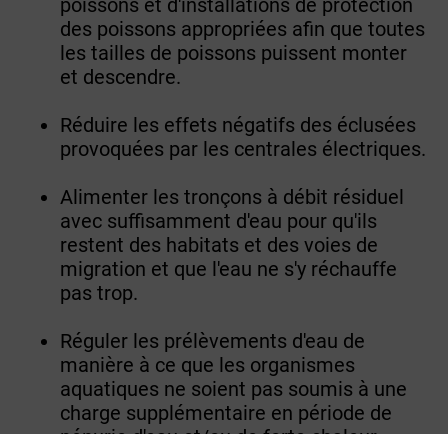
poissons et d'installations de protection
des poissons appropriées afin que toutes
les tailles de poissons puissent monter
et descendre.
Réduire les effets négatifs des éclusées
provoquées par les centrales électriques.
Alimenter les tronçons à débit résiduel
avec suffisamment d'eau pour qu'ils
restent des habitats et des voies de
migration et que l'eau ne s'y réchauffe
pas trop.
Réguler les prélèvements d'eau de
manière à ce que les organismes
aquatiques ne soient pas soumis à une
charge supplémentaire en période de
pénurie d'eau et/ou de forte chaleur.