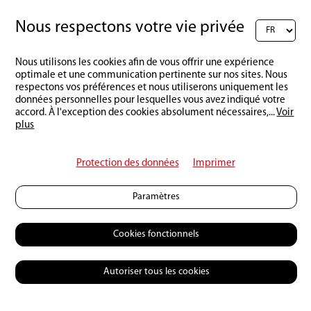
Permettre une dynamique naturelle de
Nous respectons votre vie privée
charriage afin que les frayères (gravier
adapté) soient disponibles et ne
Nous utilisons les cookies afin de vous offrir une expérience
s'envasent pas.
optimale et une communication pertinente sur nos sites. Nous
respectons vos préférences et nous utiliserons uniquement les
données personnelles pour lesquelles vous avez indiqué votre
Créer des zones tampons entre les
accord. À l'exception des cookies absolument nécessaires,
...
Voir
terres agricoles et les cours d'eau afin de
plus
permettre le développement d'une
végétation riveraine naturelle,
Protection des données
Imprimer
d'ombrager les surfaces des cours d'eau
et de réduire les apports de nutriments
Paramètres
dans les cours d'eau.
Cookies fonctionnels
Revitaliser les grands et petits cours
d'eau du bassin versant du lac de
Autoriser tous les cookies
Constance de manière à ce que les
processus naturels puissent (re)se
dérouler et que la biodiversité soit