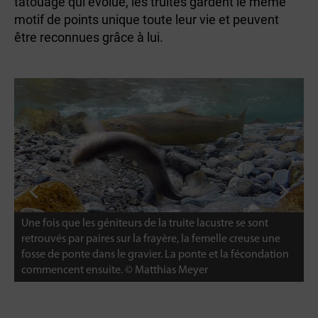
tatouage qui évolue, les truites gardent le même
motif de points unique toute leur vie et peuvent
être reconnues grâce à lui.
Les truites du lac sont des métamorphes. Elles sont
L
capables de varier la couleur de leur corps grâce à des
c
cellules pigmentaires contrôlables. Chez les mâles, la
c
mâchoire inférieure se déforme pour former un "hameçon
m
de frai" caractéristique. © Paul Vecsei
d