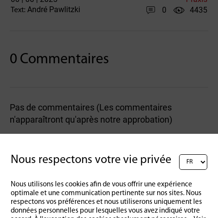
André Pawlitzki
0
4435
Text:
0 Commentaires
Pas de commentaires (Les commentaires
n'apparaîtront qu'après notre approbation)
Rédigez un commentaire :
Nous respectons votre vie privée
Nous utilisons les cookies afin de vous offrir une expérience
optimale et une communication pertinente sur nos sites. Nous
respectons vos préférences et nous utiliserons uniquement les
données personnelles pour lesquelles vous avez indiqué votre