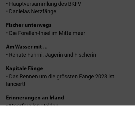
• Hauptversammlung des BKFV
• Danielas Netzfänge
Fischer unterwegs
• Die Forellen-Insel im Mittelmeer
Am Wasser mit ...
• Renate Fahrni: Jägerin und Fischerin
Kapitale Fänge
• Das Rennen um die grössten Fänge 2023 ist
lanciert!
Erinnerungen an Irland
• Meerforellen-Helden