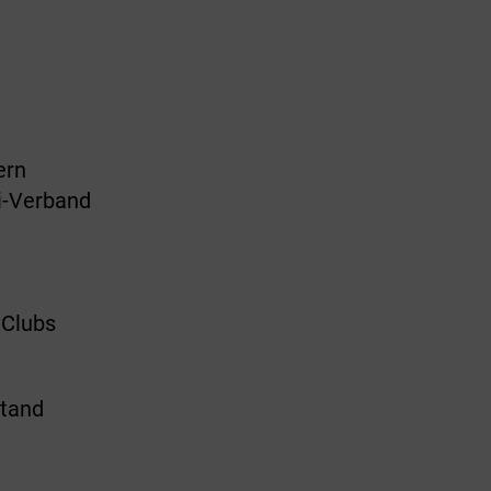
ern
ei-Verband
 Clubs
stand