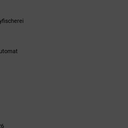
yfischerei
automat
m
26