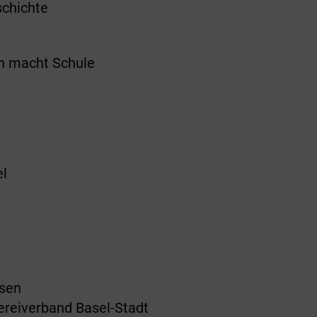
schichte
rn macht Schule
el
usen
ereiverband Basel-Stadt