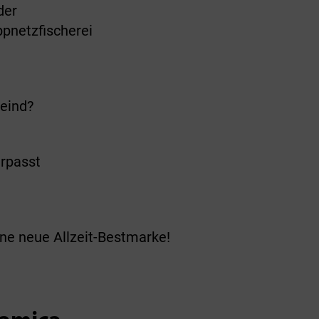
der
pnetzfischerei
Feind?
erpasst
ne neue Allzeit-Bestmarke!