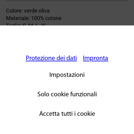
Colore: verde oliva
Materiale: 100% cotone
Taglie: S, M, L, XL
Torna alla panoramica
Protezione dei dati
Impronta
Impostazioni
Solo cookie funzionali
Accetta tutti i cookie
© 2026 Petri Heil