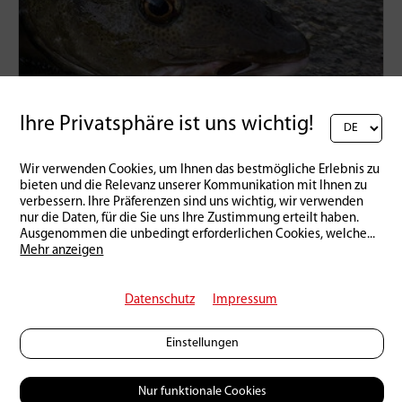
Ihre Privatsphäre ist uns wichtig!
Wir verwenden Cookies, um Ihnen das bestmögliche Erlebnis zu
bieten und die Relevanz unserer Kommunikation mit Ihnen zu
verbessern. Ihre Präferenzen sind uns wichtig, wir verwenden
Praxis
nur die Daten, für die Sie uns Ihre Zustimmung erteilt haben.
Ausgenommen die unbedingt erforderlichen Cookies, welche
...
Die Sache mit den Fransen
– zum
Mehr anzeigen
Zweiten
09 | 12 | 2019
0
9345
Datenschutz
Impressum
Einstellungen
Nur funktionale Cookies