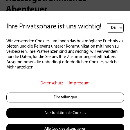
Abenteuer
Der Salmo-Trek ist ein echtes Abenteuer und eine
Ihre Privatsphäre ist uns wichtig!
Lebenserfahrung. Es handelt sich um eine
körperliche und geistige Herausforderung, bei der
Wir verwenden Cookies, um Ihnen das bestmögliche Erlebnis zu
man wirklich über sich selbst hinauswachsen kann.
bieten und die Relevanz unserer Kommunikation mit Ihnen zu
verbessern. Ihre Präferenzen sind uns wichtig, wir verwenden
Hier kann man viel über sich selbst in der Bergwelt
nur die Daten, für die Sie uns Ihre Zustimmung erteilt haben.
lernen, aber auch das eigene Salmonidenfischen
Ausgenommen die unbedingt erforderlichen Cookies, welche
...
verbessern und nette Bekanntschaften machen.
Mehr anzeigen
Die Teilnehmer kommen aus ganz Frankreich, um
Datenschutz
Impressum
sich zu messen. Einige europäische Nachbarn
machen das Abenteuer noch aussergewöhnlicher.
Einstellungen
Nur funktionale Cookies
Alle Cookies akzeptieren