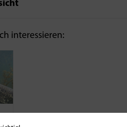
sicht
h interessieren:
ind