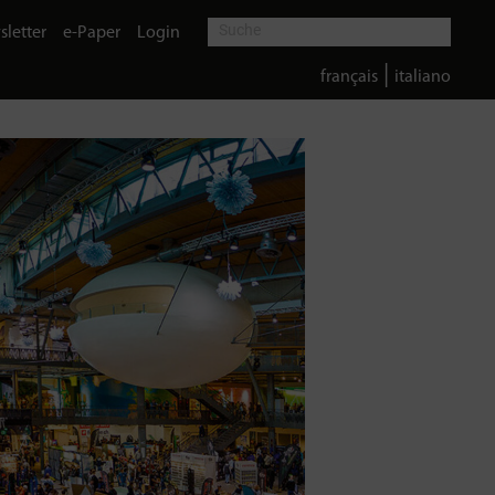
letter
e-Paper
Login
|
français
italiano