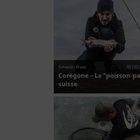
Schweiz | Praxis
05 | 02
Corégone – Le "poisson-pa
suisse