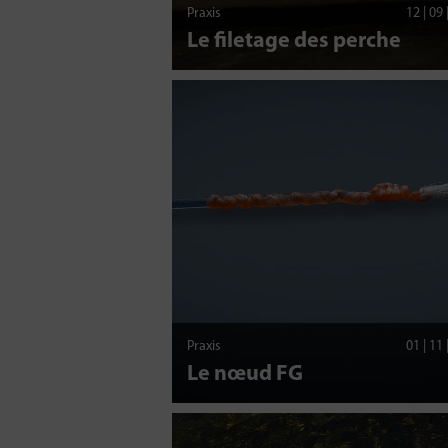
Praxis
12 | 09
Le filetage des perche
Praxis
01 | 11
Le nœud FG