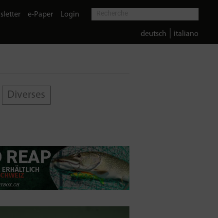
letter
e-Paper
Login
|
deutsch
italiano
Diverses